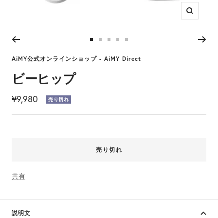
ズ
ー
ム
ス
ス
ス
ス
ス
イ
ラ
ラ
ラ
ラ
ラ
AiMY公式オンラインショップ - AiMY Direct
ン
イ
イ
イ
イ
イ
ビーヒップ
ド
ド
ド
ド
ド
に
に
に
に
に
セ
¥9,980
売り切れ
移
移
移
移
移
ー
動
動
動
動
動
1
2
3
4
5
ル
価
売り切れ
格
共有
説明文