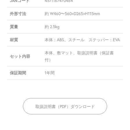
JANコード
4571167470464
外形寸法
約 W460〜560×D265×H115mm
質量
約 2.5kg
材質
本体：ABS、スチール ステッパー：EVA
本体、敷マット、取扱説明書（保証書
セット内容
付）
保証期間
1年間
取扱説明書（PDF）ダウンロード