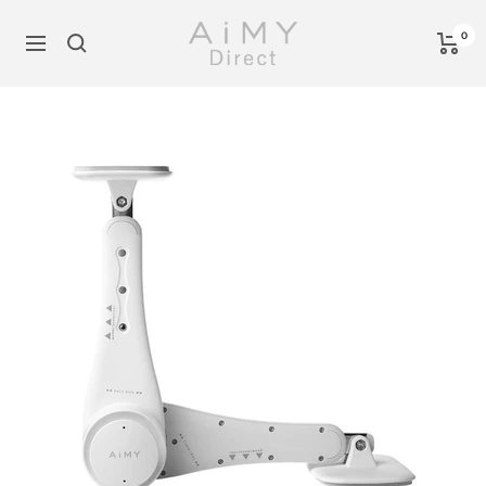
コ
AiMY
ン
0
ナ
公
テ
ビ
式
ン
ゲ
オ
ツ
ー
ン
へ
シ
ラ
ス
ョ
イ
キ
ン
ン
ッ
シ
プ
ョ
ッ
プ
-
AiMY
Direct