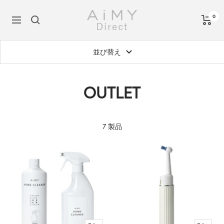
コ
AiMY
ン
0
ナ
公
テ
ビ
式
ン
ゲ
オ
並び替え
ツ
ー
ン
へ
シ
ラ
ス
ョ
OUTLET
イ
キ
ン
ン
ッ
シ
プ
ョ
7 製品
ッ
プ
-
AiMY
Direct