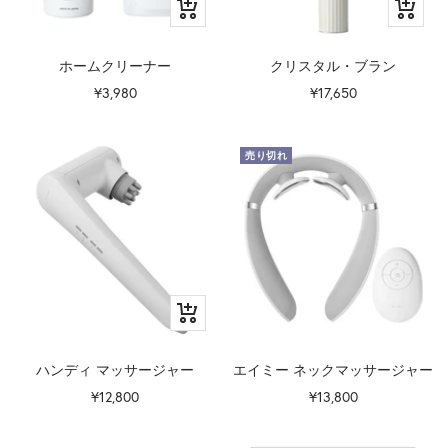
カ
カ
ー
ー
ト
ト
ホームクリーナー
クリスタル・ブラン
に
に
セ
セ
¥3,980
¥17,650
追
追
ー
ー
加
加
ル
ル
売り切れ
価
価
格
格
カ
ー
ト
ハンディ マッサージャー
エイミー ネックマッサージャー
に
セ
セ
¥12,800
¥13,800
追
ー
ー
加
ル
ル