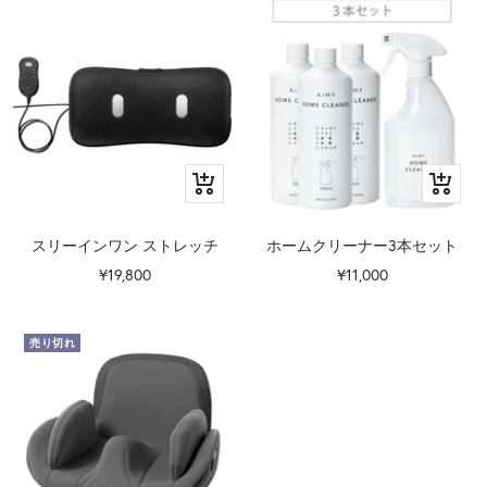
価
価
格
格
カ
カ
ー
ー
ト
ト
スリーインワン ストレッチ
ホームクリーナー3本セット
に
に
セ
セ
¥19,800
¥11,000
追
追
ー
ー
加
加
ル
ル
売り切れ
価
価
格
格