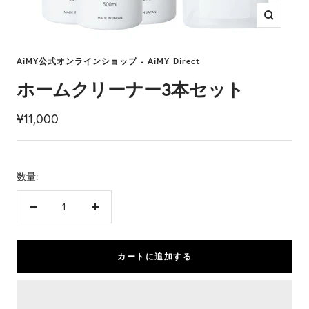
ズ
ー
ム
AiMY公式オンラインショップ - AiMY Direct
イ
ホームクリーナー3本セット
ン
セ
¥11,000
ー
ル
数量:
価
格
数
数
量
量
を
を
カートに追加する
減
増
ら
や
す
す