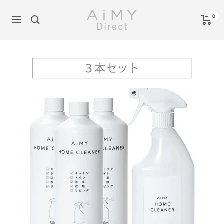
コ
AiMY
ン
0
ナ
公
テ
ビ
式
ン
ゲ
オ
ツ
ー
ン
へ
シ
ラ
ス
ョ
イ
キ
ン
ン
ッ
シ
プ
ョ
ッ
プ
-
AiMY
Direct