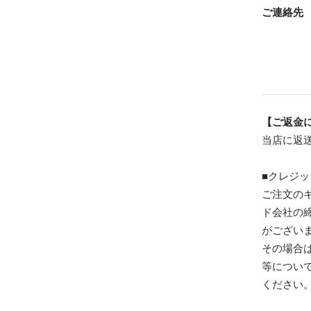
ご連絡先
【ご返金
当店に返
■クレジ
ご注文の
ド会社の
がござい
その場合
等につい
ください