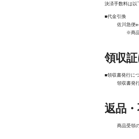
決済手数料は以
■代金引換
佐川急便
※商品代
領収証
■領収書発行に
領収書発
返品・
商品受領