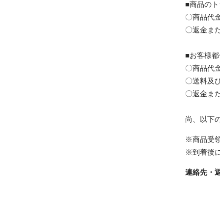
■商品の
〇商品代
〇返金ま
■お客様
〇商品代金
〇送料及
〇返金ま
尚、以下
※商品受
※到着後
連絡先・