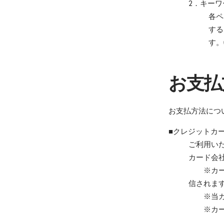
2．キー
各ペ
する
す。
お支払
お支払方法につ
■クレジットカ
ご利用いただ
カード会
※カード
信されま
※当カー
※カード