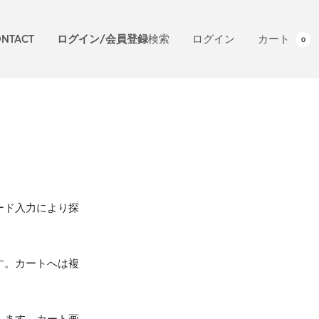
NTACT
ログイン/会員登録
検索
ログイン
カート
0
ード入力により探
す。カートへは複
します。カート画