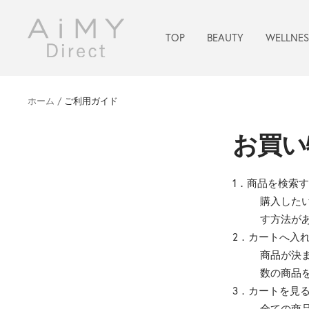
コ
ン
AiMY
TOP
BEAUTY
WELLNES
テ
公
ン
式
ツ
オ
へ
ン
ホーム
ご利用ガイド
ス
ラ
キ
イ
お買い
ッ
ン
プ
シ
1．商品を検索
ョ
購入した
ッ
す方法が
プ
2．カートへ入
-
商品が決
AiMY
数の商品
Direct
3．カートを見
全ての商