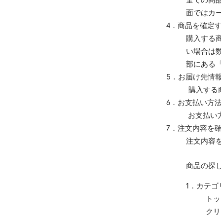
面ではカ
4．商品を確定
購入する
い場合は
部にある
5．お届け先情
購入する商品
6．お支払い方
お支払い方法
7．注文内容を
注文内容
商品の探
1．カテ
トッ
クリ