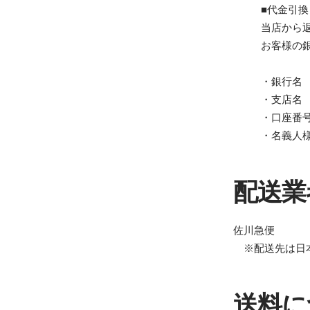
■代金引換
当店から
お客様の
・銀行名
・支店名
・口座番
・名義人
配送業
佐川急便
※配送先は日
送料に