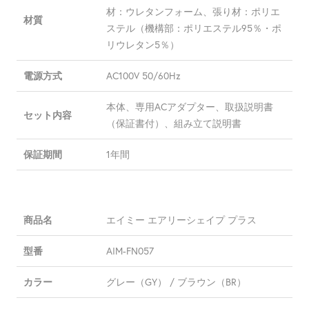
材：ウレタンフォーム、張り材：ポリエ
材質
ステル（機構部：ポリエステル95％・ポ
リウレタン5％）
AC100V 50/60Hz
電源方式
本体、専用ACアダプター、取扱説明書
セット内容
（保証書付）、組み立て説明書
1年間
保証期間
エイミー エアリーシェイプ プラス
商品名
AIM-FN057
型番
グレー（GY） / ブラウン（BR）
カラー