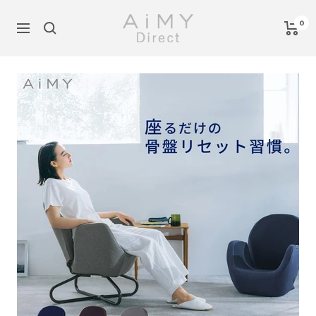
コ
AiMY
ン
0
ナ
公
テ
ビ
式
ン
ゲ
オ
ツ
ー
ン
へ
シ
ラ
ス
ョ
イ
キ
ン
ン
ッ
シ
プ
ョ
ッ
プ
-
AiMY
Direct