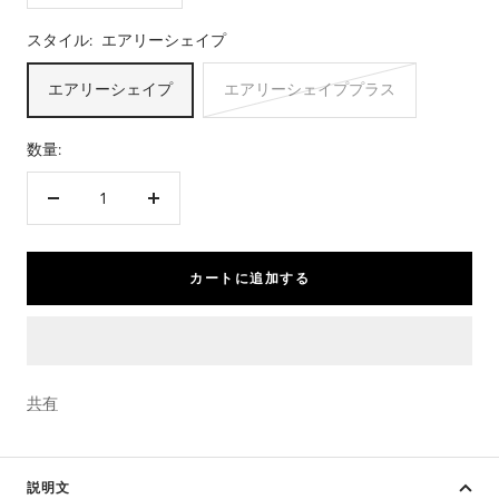
スタイル:
エアリーシェイプ
エアリーシェイプ
エアリーシェイププラス
数量:
数
数
量
量
を
を
カートに追加する
減
増
ら
や
す
す
共有
説明文