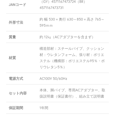
（GY）4571167473724（BR）
JANコード
4571167473731
約 幅 530 × 奥行 630～850 × 高さ 765～
外形寸法
595ｍｍ
約 12㎏（ACアダプターを含まず）
質量
構造部材：スチールパイプ、クッション
材：ウレタンフォーム、張り材：ポリエ
材質
ステル（機構部：ポリエステル95％・ポ
リウレタン5％）
AC100V 50/60Hz
電源方式
本体、脚パイプ、専用ACアダプター、取
セット内容
扱説明書（保証書付）、組み立て説明書
1年間
保証期間