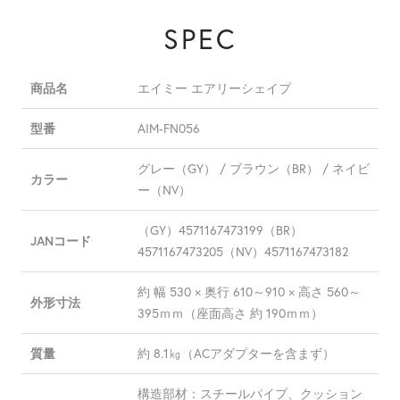
SPEC
エイミー エアリーシェイプ
商品名
AIM-FN056
型番
グレー（GY） / ブラウン（BR） / ネイビ
カラー
ー（NV）
（GY）4571167473199（BR）
JANコード
4571167473205（NV）4571167473182
約 幅 530 × 奥行 610～910 × 高さ 560～
外形寸法
395ｍｍ（座面高さ 約 190ｍｍ）
約 8.1㎏（ACアダプターを含まず）
質量
構造部材：スチールパイプ、クッション