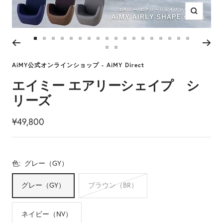
ズ
ー
ム
ス
ス
ス
ス
ス
ス
ス
ス
ス
ス
ス
ス
ス
ス
ス
ス
ス
ス
イ
ス
ス
ラ
ラ
ラ
ラ
ラ
ラ
ラ
ラ
ラ
ラ
ラ
ラ
ラ
ラ
ラ
ラ
ラ
ラ
ン
ラ
ラ
AiMY公式オンラインショップ - AiMY Direct
イ
イ
イ
イ
イ
イ
イ
イ
イ
イ
イ
イ
イ
イ
イ
イ
イ
イ
イ
イ
ド
ド
ド
ド
ド
ド
ド
ド
ド
ド
ド
ド
ド
ド
ド
ド
ド
ド
エイミー エアリーシェイプ シ
ド
ド
に
に
に
に
に
に
に
に
に
に
に
に
に
に
に
に
に
に
リーズ
に
に
移
移
移
移
移
移
移
移
移
移
移
移
移
移
移
移
移
移
移
移
動
動
動
動
動
動
動
動
動
動
動
動
動
動
動
動
動
動
セ
¥49,800
動
動
1
2
3
4
5
6
7
8
9
10
11
12
13
14
15
16
17
18
ー
19
20
ル
色:
グレー（GY）
価
格
グレー（GY）
ブラウン（BR）
ネイビー（NV）