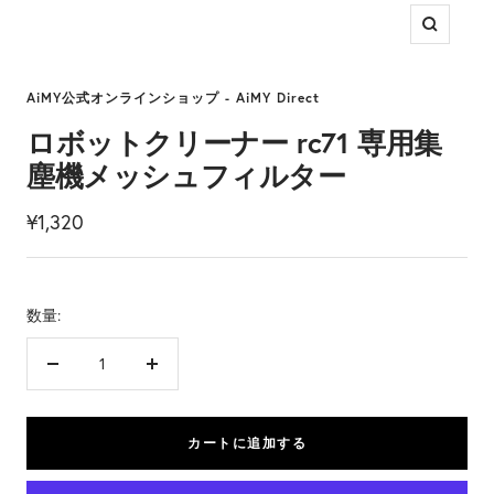
ズ
ー
ム
AiMY公式オンラインショップ - AiMY Direct
イ
ロボットクリーナー rc71 専用集
ン
塵機メッシュフィルター
セ
¥1,320
ー
ル
数量:
価
格
数
数
量
量
を
を
カートに追加する
減
増
ら
や