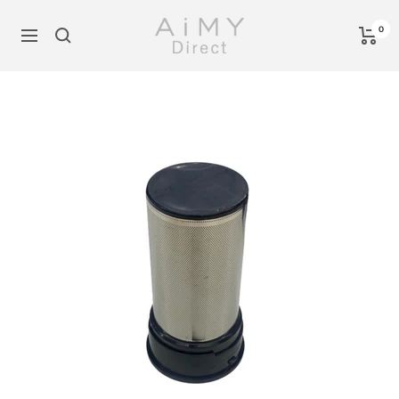
コ
AiMY
ン
0
ナ
公
テ
ビ
式
ン
ゲ
オ
ツ
ー
ン
へ
シ
ラ
ス
ョ
イ
キ
ン
ン
ッ
シ
プ
ョ
ッ
プ
-
AiMY
Direct