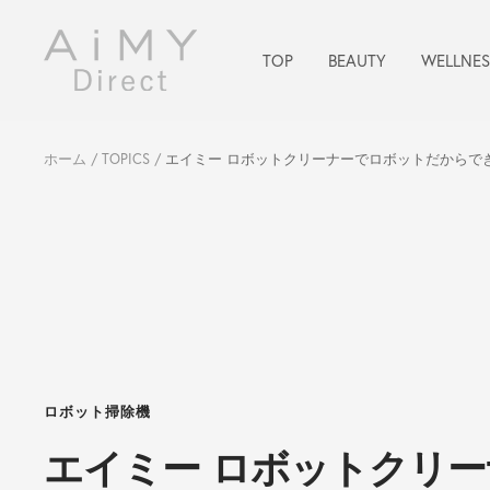
コ
ン
AiMY
TOP
BEAUTY
WELLNES
テ
公
ン
式
ツ
オ
へ
ン
ホーム
TOPICS
エイミー ロボットクリーナーでロボットだからで
ス
ラ
キ
イ
ッ
ン
プ
シ
ョ
ッ
プ
-
AiMY
ロボット掃除機
Direct
エイミー ロボットクリ