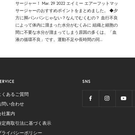
サージャー！ Mar. 29 2022 エイミー エアーフットマッ
サージャーのおすすめポイントをまとめました。 ◆夕
方に脚パンパンじゃない？なんでむくむの？ 血行不良
によって体内に溜まった水分がむくみに 組織と細胞の
間に不要な水分が溜まってしまう原因の多くは、「血
液の循環不良」です。運動不足や長時間の同...
ERVICE
SNS
よくあるご質問
お問い合わせ
会社案内
特定商取引法に基づく表示
プライバシーポリシー