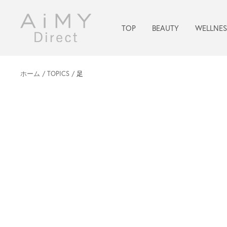
コ
ン
AiMY
TOP
BEAUTY
WELLNES
テ
公
ン
式
ツ
オ
へ
ン
ホーム
TOPICS
足
ス
ラ
キ
イ
ッ
ン
プ
シ
ョ
ッ
プ
-
AiMY
Direct